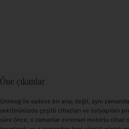
Öne çıkanlar
Unimog ile sadece bir araç değil, aynı zamanda 
sektörünüzde çeşitli cihazları ve üstyapıları pro
süre önce, o zamanlar evrensel motorlu cihaz o
tasarlandı ve o zamandan beri sürekli olarak gel