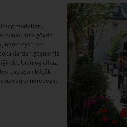
nimog modelleri,
ar sunar. Kısa gövde
ik, neredeyse her
 sokaklardan geçmeniz
tiğinde, Unimog cihaz
'den başlayan küçük
mesafesiyle neredeyse