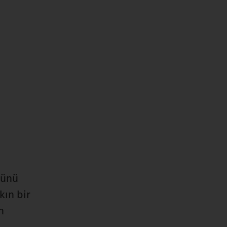
günü
kın bir
n