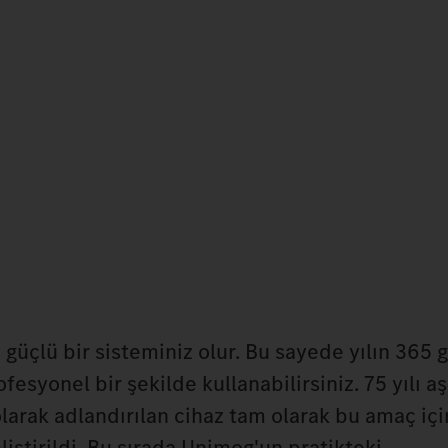
güçlü bir sisteminiz olur. Bu sayede yılın 365 
fesyonel bir şekilde kullanabilirsiniz. 75 yılı aş
larak adlandırılan cihaz tam olarak bu amaç içi
iştirildi. Bu sırada Unimog'un pratikteki