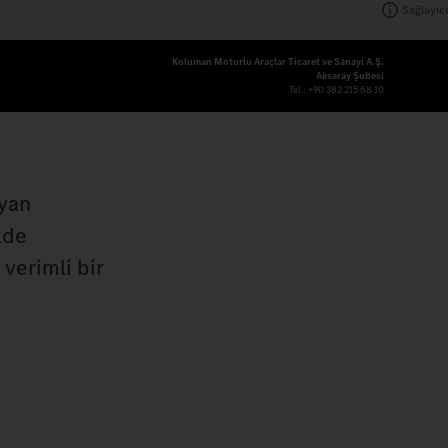
Sağlayıcı
Koluman Motorlu Araçlar Ticaret ve Sanayi A.Ş.
Aksaray Şubesi
Tel.:
+90 382 215 68 10
ayan
lde
verimli bir