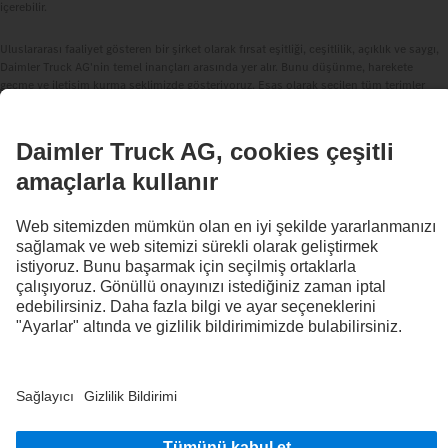
içerebilir.
Uluslararası faaliyet gösteren bir şirket olarak fırsat eşitliği, ceşitlilik, açıklık ve saygı,
Daimler Truck AG'nin temel inançları arasında yer alır. Bunu düşünme, harekete
geçme ve iletişim kurma şeklimizde gösteriyoruz. Esas olarak seçilen tüm terimler
elbette tüm cinsiyetleri ve kimlikleri kapsar.
1
Belirtilen menzil geçicidir ve şehir içi çöp toplama kullanımında (VECTO Municipal
Cycle ile 100 km'ye kadar) veya karma çöp toplama kullanımında (VECTO Municipal
Cycle, VECTO Regional Delivery ve VECTO Urban Delivery Cycle kombinasyonu ile
150 km'ye kadar) 20 °C dış hava sıcaklığında, kısmen yüklü durumda ve ön
koşullandırma sonrası üç yeni yüksek voltajlı akü modülü dahil olmak üzere optimal
koşullar varsayılarak dahili bir simülasyon aracı temelinde belirlenmiştir ve (AB)
2017/2400 Yönetmeliği uyarınca belirlenen değerlerden farklılık gösterebilir. Gerçek
menzil, diğer faktörlerin yanı sıra büyük ölçüde sürüş tarzına, kullanım profiline ve
gövde tipine bağlıdır.
2
eEconic 160 kW'a kadar şarj edilebilir: Dahili olarak elde edilen ampirik değerlere
göre, üç batarya paketinin %20'den %80'e şarj edilmesi, optimum koşullar altında,
örneğin 20 °C ortam sıcaklığında ve 400 A şarj akımına sahip standart bir DC hızlı şarj
istasyonunda, bir saatten biraz daha fazla sürer.
3
Dahili olarak tanımlanan çerçeve koşullarına göre yeni bir akünün nominal
kapasitesi. Bu kullanım durumu ve çevre koşullarına göre değişebilir. eEconic