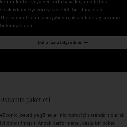
konfor koltuk veya her türlü hava koşulunda hoş
sıcaklıklar ve iyi görüş için etkili bir klima olan
Thermocontrol ön cam gibi birçok akıllı detay çözümü
bulunmaktadır.
Daha fazla bilgi edinin
Donanım paketleri
eEconic, belediye görevlerinin tümü için standart olarak
iyi donatılmıştır. Ancak performansı, cazip bir paket