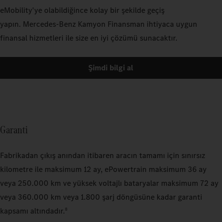
eMobility'ye olabildiğince kolay bir şekilde geçiş
yapın. Mercedes‑Benz Kamyon Finansman ihtiyaca uygun
finansal hizmetleri ile size en iyi çözümü sunacaktır.
Şimdi bilgi al
Garanti
Fabrikadan çıkış anından itibaren aracın tamamı için sınırsız
kilometre ile maksimum 12 ay, ePowertrain maksimum 36 ay
veya 250.000 km ve yüksek voltajlı bataryalar maksimum 72 ay
veya 360.000 km veya 1.800 şarj döngüsüne kadar garanti
kapsamı altındadır.
8