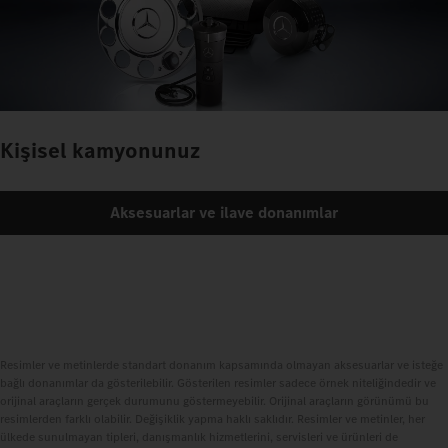
Kişisel kamyonunuz
Aksesuarlar ve ilave donanımlar
Resimler ve metinlerde standart donanım kapsamında olmayan aksesuarlar ve isteğe
bağlı donanımlar da gösterilebilir. Gösterilen resimler sadece örnek niteliğindedir ve
orijinal araçların gerçek durumunu göstermeyebilir. Orijinal araçların görünümü bu
resimlerden farklı olabilir. Değişiklik yapma haklı saklıdır. Resimler ve metinler, her
ülkede sunulmayan tipleri, danışmanlık hizmetlerini, servisleri ve ürünleri de