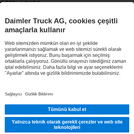
OPEN-HOURS
SALES
SERVICE
PARTS
İLETIŞIMDE KALIN.
Dijital kanallarımızda Mercedes-Benz Trucks'ı keşfedin.