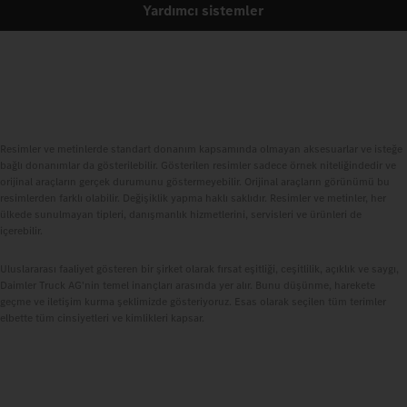
Yardımcı sistemler
Resimler ve metinlerde standart donanım kapsamında olmayan aksesuarlar ve isteğe
bağlı donanımlar da gösterilebilir. Gösterilen resimler sadece örnek niteliğindedir ve
orijinal araçların gerçek durumunu göstermeyebilir. Orijinal araçların görünümü bu
resimlerden farklı olabilir. Değişiklik yapma haklı saklıdır. Resimler ve metinler, her
ülkede sunulmayan tipleri, danışmanlık hizmetlerini, servisleri ve ürünleri de
içerebilir.
Uluslararası faaliyet gösteren bir şirket olarak fırsat eşitliği, ceşitlilik, açıklık ve saygı,
Daimler Truck AG'nin temel inançları arasında yer alır. Bunu düşünme, harekete
geçme ve iletişim kurma şeklimizde gösteriyoruz. Esas olarak seçilen tüm terimler
elbette tüm cinsiyetleri ve kimlikleri kapsar.