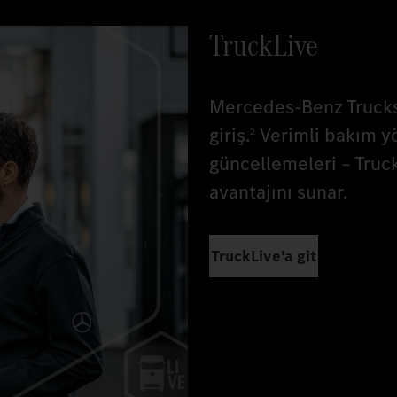
TruckLive
Mercedes-Benz Trucks'ı
giriş.
Verimli bakım yö
2
güncellemeleri – Truck
avantajını sunar.
TruckLive'a git