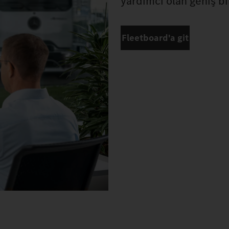
yardımcı olan geniş bi
Fleetboard'a git