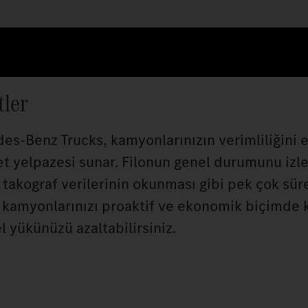
tler
des‑Benz Trucks, kamyonlarınızın verimliliğini e
met yelpazesi sunar. Filonun genel durumunu iz
takograf verilerinin okunması gibi pek çok sürec
e kamyonlarınızı proaktif ve ekonomik biçimde k
yükünüzü azaltabilirsiniz.