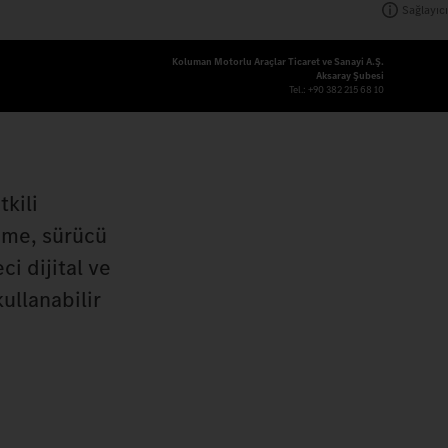
Sağlayıcı
Koluman Motorlu Araçlar Ticaret ve Sanayi A.Ş.
Aksaray Şubesi
Tel.:
+90 382 215 68 10
tkili
leme, sürücü
i dijital ve
ullanabilir