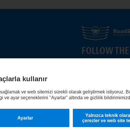
FOLLOW THE
s'ı keşfedin.
Deneyimlerinizi şimd
Haydi katılın