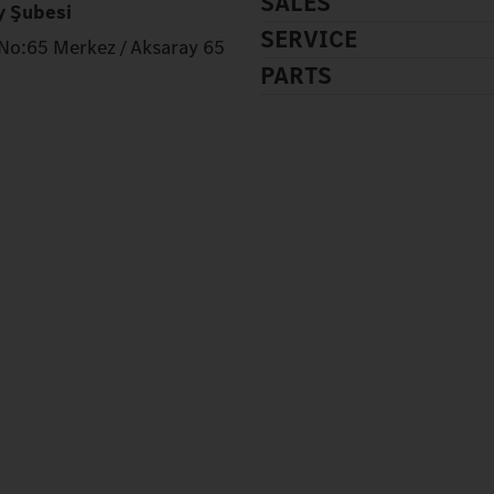
SALES
y Şubesi
SERVICE
 No:65 Merkez / Aksaray 65
PARTS