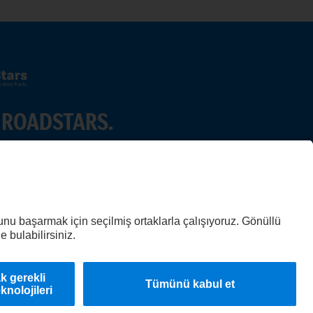
 ROADSTARS.
i diğer kamyon sürücüleriyle paylaşın.