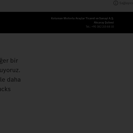
Sağlayıcı
Koluman Motorlu Araçlar Ticaret ve Sanayi A.Ş.
Aksaray Şubesi
Tel.:
+90 382 215 68 10
ğer bir
uyoruz.
rle daha
ucks