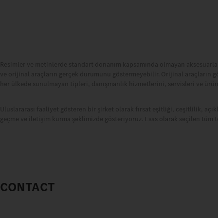
Resimler ve metinlerde standart donanım kapsamında olmayan aksesuarlar ve
ve orijinal araçların gerçek durumunu göstermeyebilir. Orijinal araçların gö
her ülkede sunulmayan tipleri, danışmanlık hizmetlerini, servisleri ve ürünl
Uluslararası faaliyet gösteren bir şirket olarak fırsat eşitliği, ceşitlilik, 
geçme ve iletişim kurma şeklimizde gösteriyoruz. Esas olarak seçilen tüm te
CONTACT